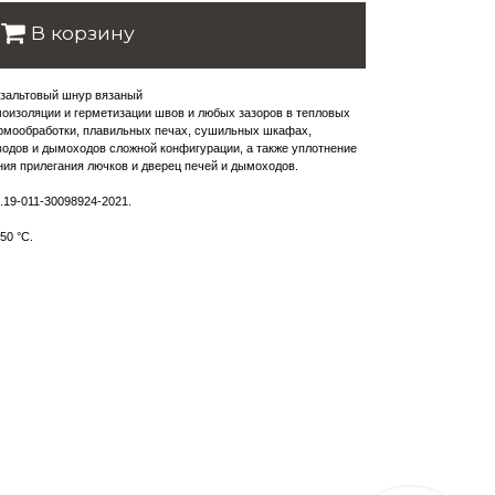
В корзину
зальтовый шнур вязаный
моизоляции и герметизации швов и любых зазоров в тепловых
ермообработки, плавильных печах, сушильных шкафах,
водов и дымоходов сложной конфигурации, а также уплотнение
ия прилегания лючков и дверец печей и дымоходов.
.19-011-30098924-2021.
50 °С.