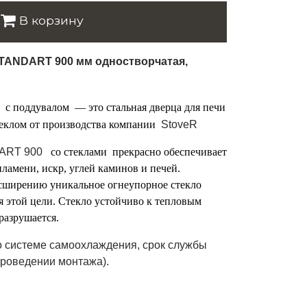
В корзину
STANDART 900 мм одностворчатая,
0
с поддувалом
— это стальная дверца для печи
еклом от производства компании
StoveR
ART 900
со стеклами
прекрасно обеспечивает
ламени, искр, углей каминов и печей.
сширению уникальное огнеупорное стекло
я этой цели. Стекло устойчиво к тепловым
 разрушается.
о системе самоохлаждения, срок службы
проведении монтажа).